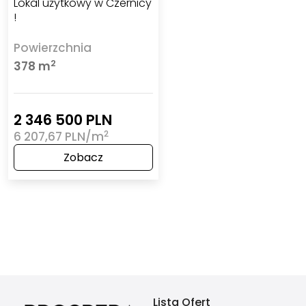
Lokal użytkowy w Czernicy
!
Powierzchnia
2
378 m
2 346 500 PLN
2
6 207,67 PLN/m
Zobacz
Lista Ofert