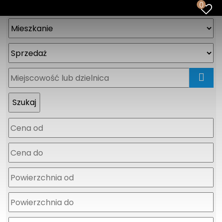
0
mapa