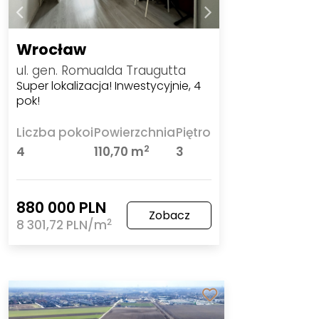
Wrocław
ul. gen. Romualda Traugutta
Super lokalizacja! Inwestycyjnie, 4
pok!
Liczba pokoi
Powierzchnia
Piętro
2
4
110,70 m
3
880 000 PLN
Zobacz
2
8 301,72 PLN/m