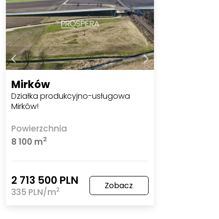
Mirków
Działka produkcyjno-usługowa
Mirków!
Powierzchnia
2
8 100 m
2 713 500 PLN
Zobacz
2
335 PLN/m