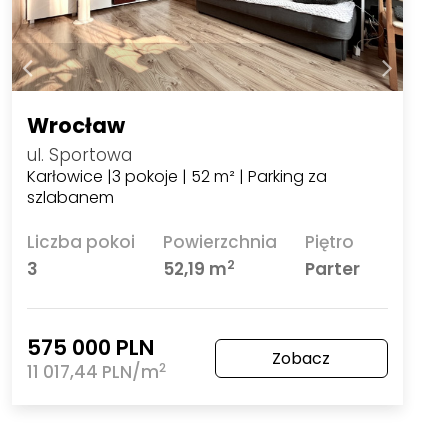
Wrocław
ul. Sportowa
Karłowice |3 pokoje | 52 m² | Parking za
szlabanem
Liczba pokoi
Powierzchnia
Piętro
2
3
52,19 m
Parter
575 000 PLN
Zobacz
2
11 017,44 PLN/m