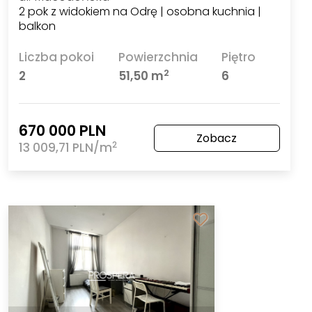
2 pok z widokiem na Odrę | osobna kuchnia |
balkon
Liczba pokoi
Powierzchnia
Piętro
2
2
51,50 m
6
670 000 PLN
Zobacz
2
13 009,71 PLN/m