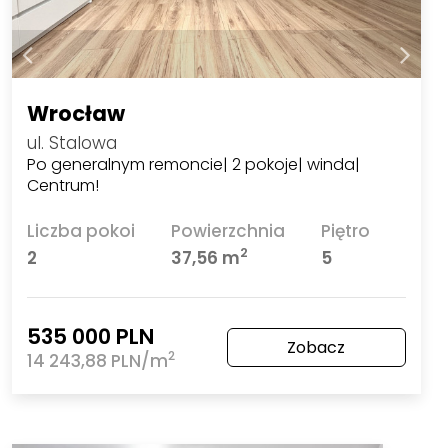
Wrocław
ul. Stalowa
Po generalnym remoncie| 2 pokoje| winda|
Centrum!
Liczba pokoi
Powierzchnia
Piętro
2
2
37,56 m
5
535 000 PLN
Zobacz
2
14 243,88 PLN/m