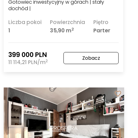
Gotowiec inwestycyjny w górach | stały
dochód |
Liczba pokoi
Powierzchnia
Piętro
2
1
35,90 m
Parter
399 000 PLN
Zobacz
2
11 114,21 PLN/m