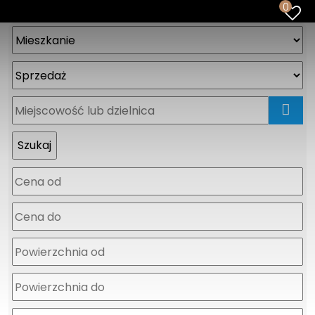
0
mapa