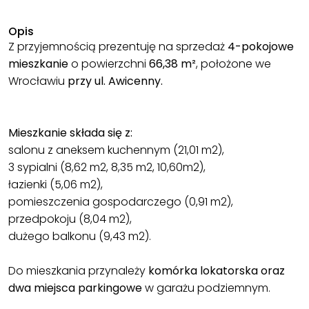
Opis
Z przyjemnością prezentuję na sprzedaż
4-pokojowe
mieszkanie
o powierzchni
66,38 m²
, położone we
Wrocławiu
przy ul. Awicenny.
Mieszkanie składa się z:
salonu z aneksem kuchennym (21,01 m2),
3 sypialni (8,62 m2, 8,35 m2, 10,60m2),
łazienki (5,06 m2),
pomieszczenia gospodarczego (0,91 m2),
przedpokoju (8,04 m2),
dużego balkonu (9,43 m2).
Do mieszkania przynależy
komórka lokatorska oraz
dwa miejsca parkingowe
w garażu podziemnym.