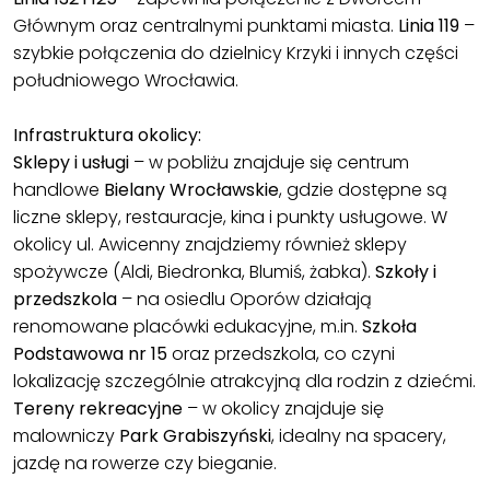
Głównym oraz centralnymi punktami miasta.
Linia
119
–
szybkie połączenia do dzielnicy Krzyki i innych części
południowego Wrocławia.
Infrastruktura okolicy:
Sklepy i usługi
– w pobliżu znajduje się centrum
handlowe
Bielany Wrocławskie
, gdzie dostępne są
liczne sklepy, restauracje, kina i punkty usługowe. W
okolicy ul. Awicenny znajdziemy również sklepy
spożywcze (Aldi, Biedronka, Blumiś, żabka).
Szkoły i
przedszkola
– na osiedlu Oporów działają
renomowane placówki edukacyjne, m.in.
Szkoła
Podstawowa nr 15
oraz przedszkola, co czyni
lokalizację szczególnie atrakcyjną dla rodzin z dziećmi.
Tereny rekreacyjne
– w okolicy znajduje się
malowniczy
Park Grabiszyński
, idealny na spacery,
jazdę na rowerze czy bieganie.