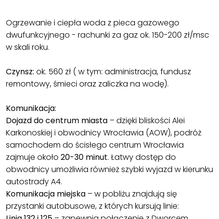
Ogrzewanie i ciepła woda z pieca gazowego
dwufunkcyjnego - rachunki za gaz ok. 150-200 zł/msc
w skali roku.
Czynsz:
ok. 560 zł ( w tym: administracja, fundusz
remontowy, śmieci oraz zaliczka na wodę).
Komunikacja:
Dojazd do centrum miasta
– dzięki bliskości Alei
Karkonoskiej i obwodnicy Wrocławia (AOW), podróż
samochodem do ścisłego centrum Wrocławia
zajmuje około
20-30 minut
. Łatwy dostęp do
obwodnicy umożliwia również szybki wyjazd w kierunku
autostrady A4.
Komunikacja miejska
– w pobliżu znajdują się
przystanki autobusowe, z których kursują linie:
Linia 132 i 125
– zapewnia połączenie z Dworcem