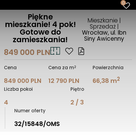
0
Piękne
Mieszkanie |
mieszkanie! 4 pok!
Sprzedaż |
Gotowe do
Wrocław, ul. Ibn
zamieszkania!
Siny Awicenny
849 000 PLN
2
Cena
Cena za m
Powierzchnia
2
849 000 PLN
12 790 PLN
66,38 m
Liczba pokoi
Piętro
4
2 / 3
Numer oferty
32/15848/OMS