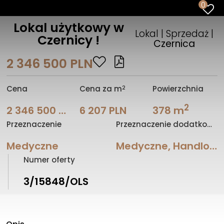
0
Lokal użytkowy w
Lokal | Sprzedaż |
Czernicy !
Czernica
2 346 500 PLN
2
Cena
Cena za m
Powierzchnia
2
2 346 500 PLN
6 207 PLN
378 m
Przeznaczenie
Przeznaczenie dodatkowe (lokal)
Medyczne
Medyczne, Handlowo/Usługowe
Numer oferty
3/15848/OLS