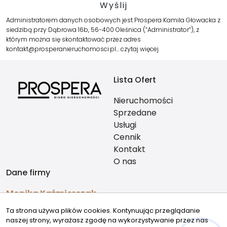
Administratorem danych osobowych jest Prospera Kamila Głowacka z
siedzibą przy Dąbrowa 16b, 56-400 Oleśnica (“Administrator”), z
którym można się skontaktować przez adres
kontakt@prosperanieruchomosci.pl…
czytaj więcej
Lista Ofert
Nieruchomości
Sprzedane
Usługi
Cennik
Kontakt
O nas
Dane firmy
Monika Kaźmierczak
726747212
Ta strona używa plików cookies. Kontynuując przeglądanie
kontakt@prosperanieruchomosci.pl
naszej strony, wyrażasz zgodę na wykorzystywanie przez nas