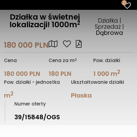
0
Działka w świetnej
Działka |
2
lokalizacji! 1000m
Sprzedaż |
Dąbrowa
180 000 PLN
2
Cena
Cena za m
Pow. działki
2
180 000 PLN
180 PLN
1 000 m
Pow. działki - jednostka
Ukształtowanie działki
2
m
Płaska
Numer oferty
39/15848/OGS