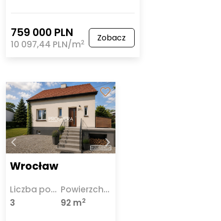
759 000 PLN
Zobacz
2
10 097,44 PLN/m
Wrocław
Liczba pokoi
Powierzchnia
2
3
92 m