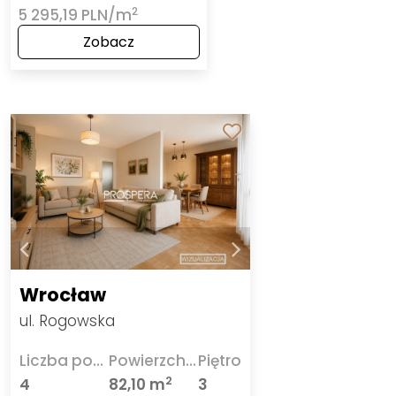
2
5 295,19 PLN/m
Zobacz
Wrocław
ul. Rogowska
Liczba pokoi
Powierzchnia
Piętro
2
4
82,10 m
3