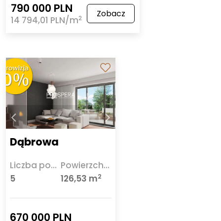
790 000 PLN
Zobacz
2
14 794,01 PLN/m
Dąbrowa
Liczba pokoi
Powierzchnia
2
5
126,53 m
670 000 PLN