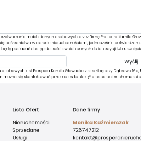
rzetwarzanie moich danych osobowych przez firmę Prospera Kamila Głow
cią pośrednictwa w obrocie nieruchomościami, jednocześnie potwierdzam, 
 będę posiadać dostęp do treści swoich danych do ich edycji lub usunięci
 osobowych jest Prospera Kamila Głowacka z siedzibą przy Dąbrowa 16b, 
órym można się skontaktować przez adres kontakt@prosperanieruchomosci.
Lista Ofert
Dane firmy
Nieruchomości
Monika Kaźmierczak
Sprzedane
726747212
Usługi
kontakt@prosperanierucho