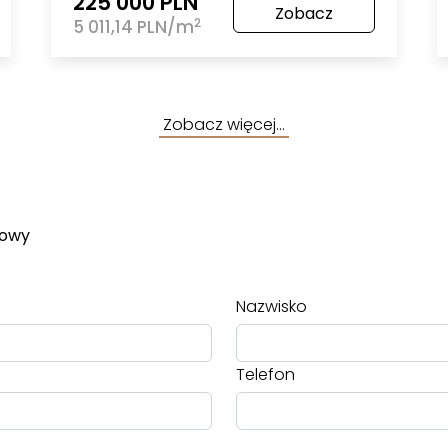
225 000 PLN
Zobacz
2
5 011,14 PLN/m
Zobacz więcej…
towy
Nazwisko
Telefon