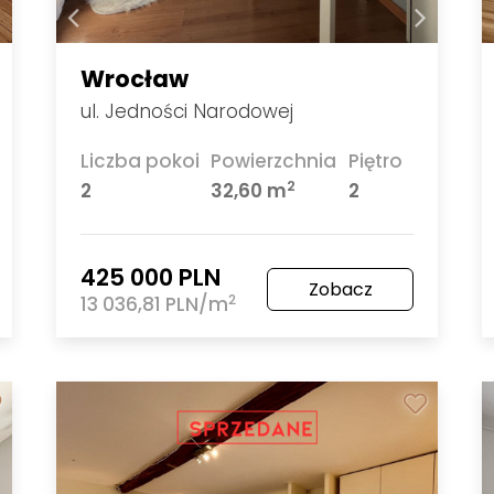
Wrocław
ul. Jedności Narodowej
Liczba pokoi
Powierzchnia
Piętro
2
2
32,60 m
2
425 000 PLN
Zobacz
2
13 036,81 PLN/m