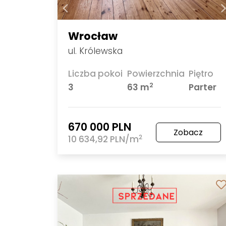
Wrocław
ul. Królewska
Liczba pokoi
Powierzchnia
Piętro
2
3
63 m
Parter
670 000 PLN
Zobacz
2
10 634,92 PLN/m