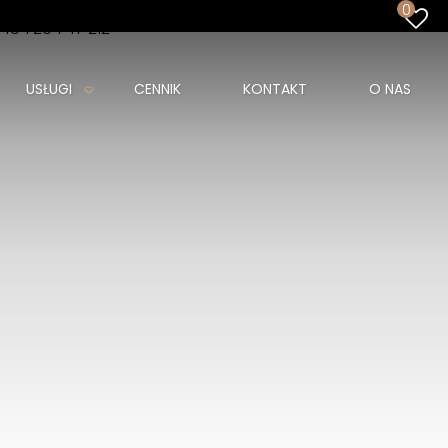
0
48 726 747 212
USŁUGI
CENNIK
KONTAKT
O NAS