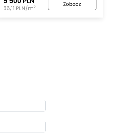
5 500 PLN
Zobacz
2
56,11 PLN/m