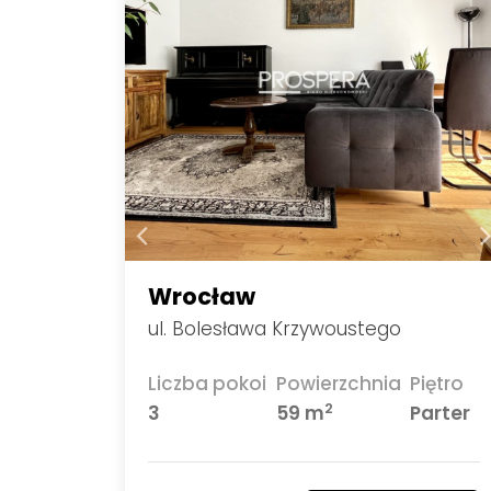
Wrocław
ul. Bolesława Krzywoustego
Liczba pokoi
Powierzchnia
Piętro
2
3
59 m
Parter