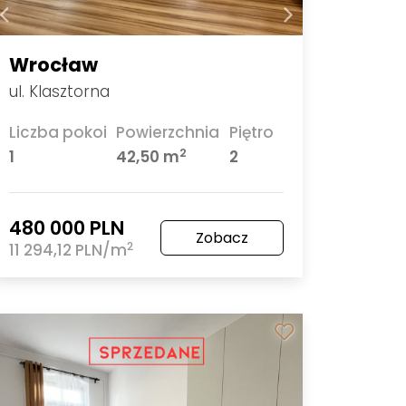
Wrocław
ul. Klasztorna
Liczba pokoi
Powierzchnia
Piętro
2
1
42,50 m
2
480 000 PLN
Zobacz
2
11 294,12 PLN/m