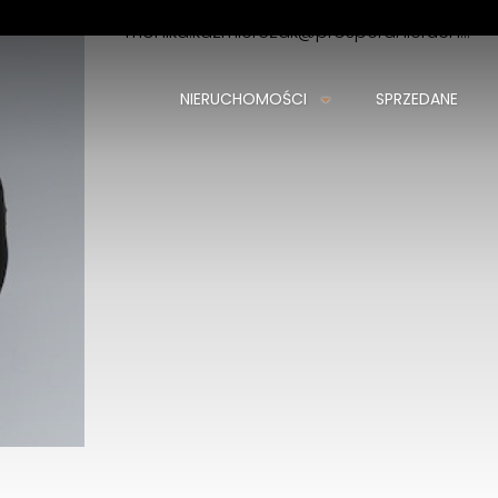
monika.kazmierczak@prosperanieruchomosci.pl
+
NIERUCHOMOŚCI
SPRZEDANE