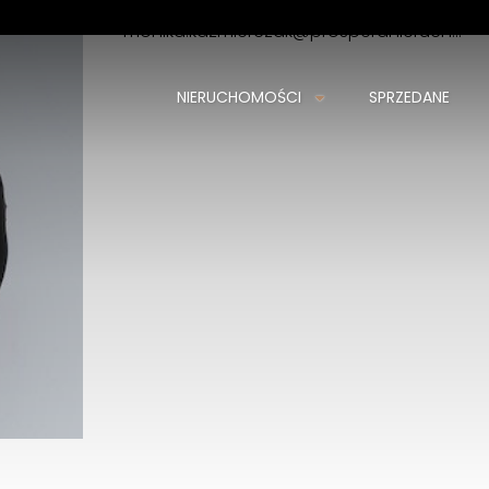
monika.kazmierczak@prosperanieruchomosci.pl
+
NIERUCHOMOŚCI
SPRZEDANE