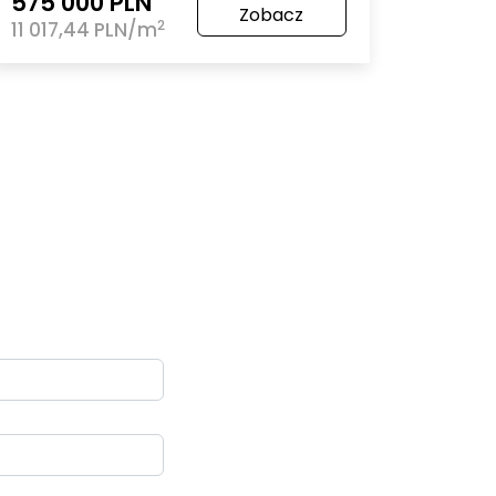
575 000 PLN
Zobacz
2
11 017,44 PLN/m