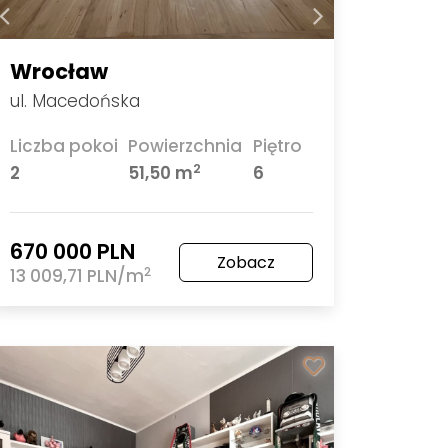
Wrocław
ul. Macedońska
Liczba pokoi
Powierzchnia
Piętro
2
2
51,50 m
6
670 000 PLN
Zobacz
2
13 009,71 PLN/m