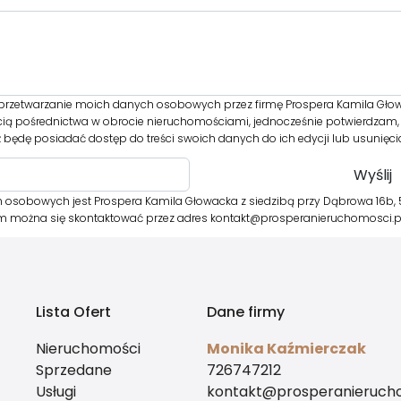
rzetwarzanie moich danych osobowych przez firmę Prospera Kamila Głow
cią pośrednictwa w obrocie nieruchomościami, jednocześnie potwierdzam, 
 będę posiadać dostęp do treści swoich danych do ich edycji lub usunięci
 osobowych jest Prospera Kamila Głowacka z siedzibą przy Dąbrowa 16b, 
órym można się skontaktować przez adres kontakt@prosperanieruchomosci.
Lista Ofert
Dane firmy
Nieruchomości
Monika Kaźmierczak
Sprzedane
726747212
Usługi
kontakt@prosperanierucho