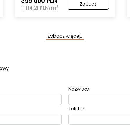
399 000 PLN
Zobacz
2
11 114,21 PLN/m
Zobacz więcej…
towy
Nazwisko
Telefon