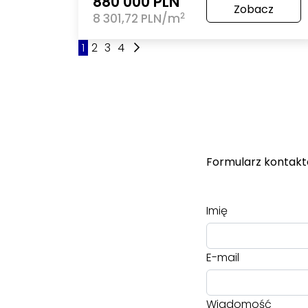
880 000 PLN
Zobacz
2
8 301,72 PLN/m
1
2
3
4
Formularz kontak
Imię
E-mail
Wiadomość