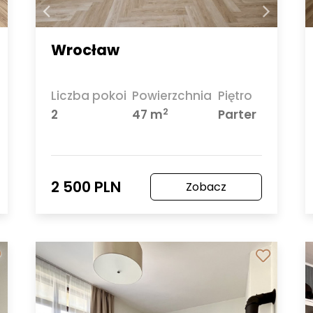
Wrocław
Liczba pokoi
Powierzchnia
Piętro
2
2
47 m
Parter
2 500 PLN
Zobacz