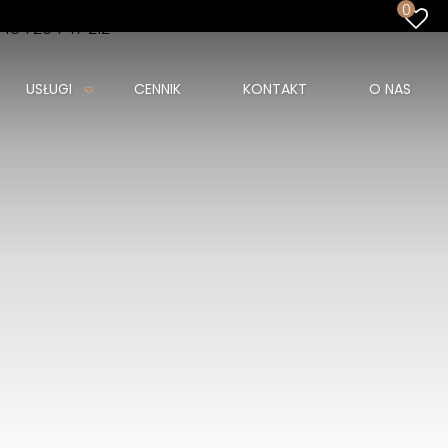
0
48 726 747 212
USŁUGI
CENNIK
KONTAKT
O NAS