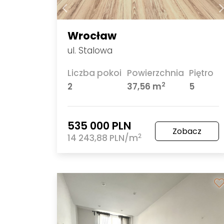
Wrocław
ul. Stalowa
Liczba pokoi
Powierzchnia
Piętro
2
2
37,56 m
5
535 000 PLN
Zobacz
2
14 243,88 PLN/m