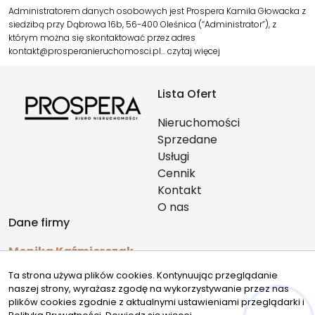
Administratorem danych osobowych jest Prospera Kamila Głowacka z
siedzibą przy Dąbrowa 16b, 56-400 Oleśnica (“Administrator”), z
którym można się skontaktować przez adres
kontakt@prosperanieruchomosci.pl…
czytaj więcej
Lista Ofert
Nieruchomości
Sprzedane
Usługi
Cennik
Kontakt
O nas
Dane firmy
Monika Kaźmierczak
726747212
Ta strona używa plików cookies. Kontynuując przeglądanie
kontakt@prosperanieruchomosci.pl
naszej strony, wyrażasz zgodę na wykorzystywanie przez nas
Znajdziesz nas
plików cookies zgodnie z aktualnymi ustawieniami przeglądarki i