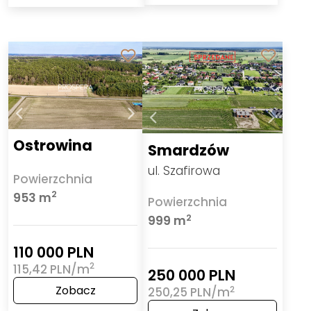
Ostrowina
Smardzów
ul. Szafirowa
Powierzchnia
2
953 m
Powierzchnia
2
999 m
110 000 PLN
2
115,42 PLN/m
250 000 PLN
Zobacz
2
250,25 PLN/m