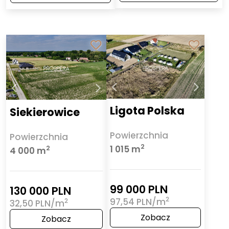
Ligota Polska
Siekierowice
Powierzchnia
Powierzchnia
2
1 015 m
2
4 000 m
99 000 PLN
130 000 PLN
2
97,54 PLN/m
2
32,50 PLN/m
Zobacz
Zobacz