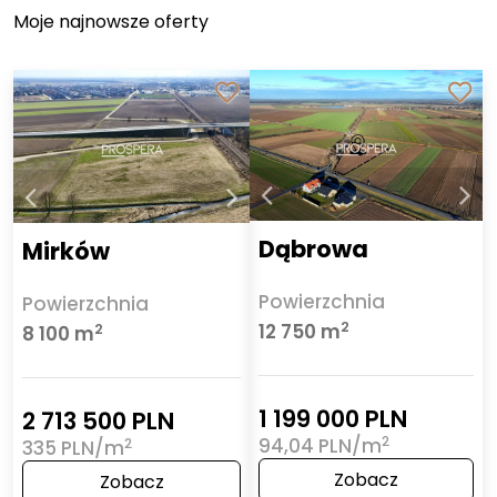
Moje najnowsze oferty
Dąbrowa
Mirków
Powierzchnia
Powierzchnia
2
12 750 m
2
8 100 m
1 199 000 PLN
2 713 500 PLN
2
94,04 PLN/m
2
335 PLN/m
Zobacz
Zobacz