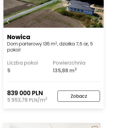
Nowica
Dom parterowy 136 m
, działka 7,5 ar, 5
2
pokoi!
Liczba pokoi
Powierzchnia
2
5
135,88 m
839 000 PLN
Zobacz
2
5 953,78 PLN/m