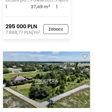
Liczba pokoi
Powierzchnia
Piętro
2
1
37,49 m
1
295 000 PLN
Zobacz
2
7 868,77 PLN/m