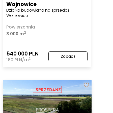
Wojnowice
Działka budowlana na sprzedaż-
Wojnowice
Powierzchnia
2
3 000 m
540 000 PLN
Zobacz
2
180 PLN/m