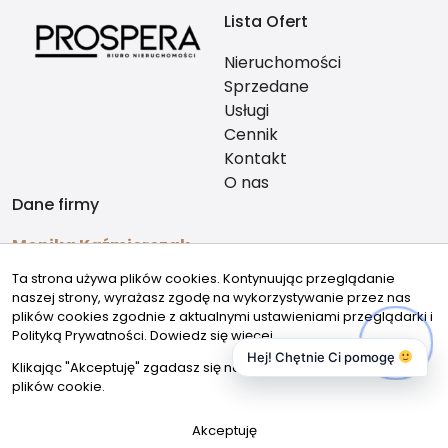
Lista Ofert
Nieruchomości
Sprzedane
Usługi
Cennik
Kontakt
O nas
Dane firmy
Monika Kaźmierczak
726747212
Ta strona używa plików cookies. Kontynuując przeglądanie
kontakt@prosperanieruchomosci.pl
naszej strony, wyrażasz zgodę na wykorzystywanie przez nas
Znajdziesz nas
plików cookies zgodnie z aktualnymi ustawieniami przeglądarki i
Polityką Prywatności.
Dowiedz się więcej
Hej! Chętnie Ci pomogę
Klikając "Akceptuję" zgadasz się na wykorzystywanie przez nas
plików cookie.
© 2026 Wszystkie prawa zastrzeżone | Program dla biur
Akceptuję
nieruchomości -
asaricrm.com