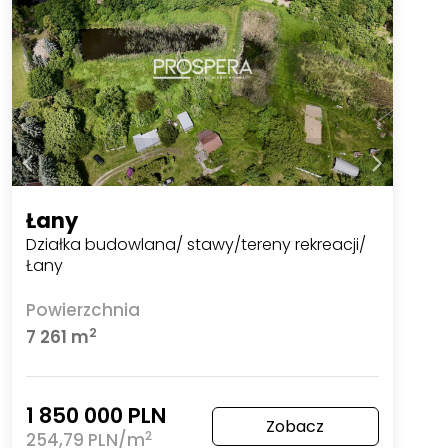
Łany
Działka budowlana/ stawy/tereny rekreacji/
Łany
Powierzchnia
2
7 261 m
1 850 000 PLN
Zobacz
2
254,79 PLN/m