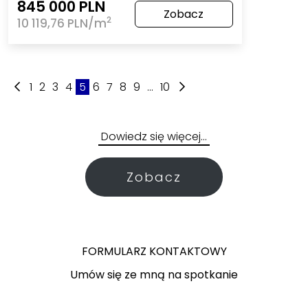
845 000 PLN
Zobacz
2
10 119,76 PLN/m
1
2
3
4
5
6
7
8
9
...
10
Dowiedz się więcej…
Zobacz
FORMULARZ KONTAKTOWY
Umów się ze mną na spotkanie