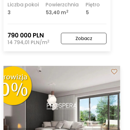
Liczba pokoi
Powierzchnia
Piętro
2
3
53,40 m
5
790 000 PLN
Zobacz
2
14 794,01 PLN/m