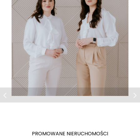
Mieszkanie | Sprzedaż
Wrocław, ul. Kwiska
Funkcjonalne 3 pokoje | 53,4 m² |
Winda | Kwiska
PROMOWANE NIERUCHOMOŚCI