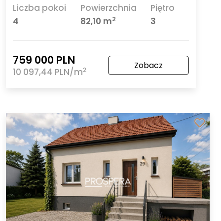
Liczba pokoi
Powierzchnia
Piętro
2
4
82,10 m
3
759 000 PLN
Zobacz
2
10 097,44 PLN/m