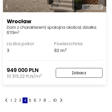
Wrocław
Dom z charakterem| spokojna okolica| działka
670m
2
Liczba pokoi
Powierzchnia
2
3
92 m
949 000 PLN
Zobacz
2
10 315,22 PLN/m
1
2
3
4
5
6
7
8
...
10