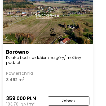
Borówno
Działka bud z widokiem na góry/ możliwy
podział
Powierzchnia
2
3 462 m
359 000 PLN
Zobacz
2
103,70 PLN/m