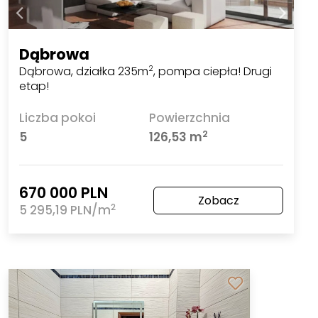
Dąbrowa
Dąbrowa, działka 235m
, pompa ciepła! Drugi
2
etap!
Liczba pokoi
Powierzchnia
2
5
126,53 m
670 000 PLN
Zobacz
2
5 295,19 PLN/m