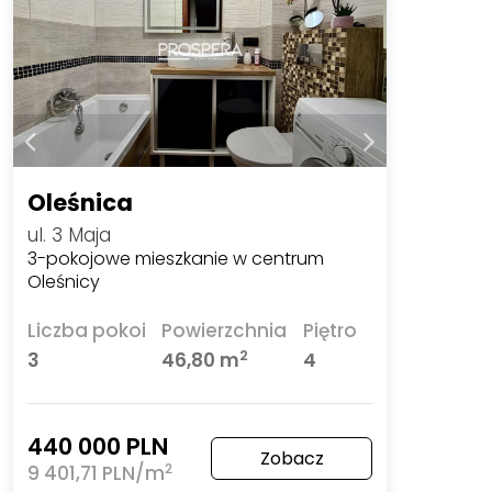
Oleśnica
ul. 3 Maja
3-pokojowe mieszkanie w centrum
Oleśnicy
Liczba pokoi
Powierzchnia
Piętro
2
3
46,80 m
4
440 000 PLN
Zobacz
2
9 401,71 PLN/m